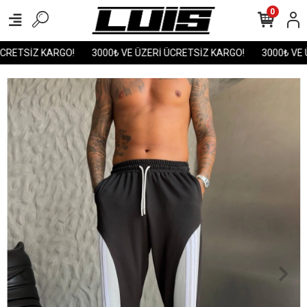
0
CRETSİZ KARGO!
3000₺ VE ÜZERİ ÜCRETSİZ KARGO!
3000₺ VE Ü