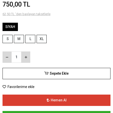
750,00 TL
62,50 TL 'den başlayan taksitlerle
SİYAH
S
M
L
XL
Sepete Ekle
Favorilerime ekle
Hemen Al