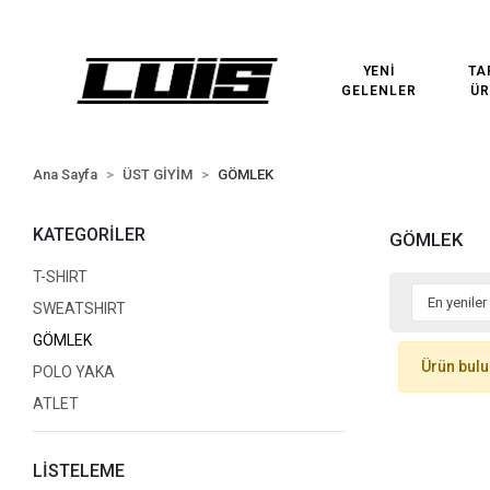
3000₺ VE ÜZERİ ÜCRETSİZ KARGO!
3000₺ VE ÜZERİ ÜCR
YENİ
TA
GELENLER
ÜR
Ana Sayfa
ÜST GİYİM
GÖMLEK
KATEGORİLER
GÖMLEK
T-SHIRT
SWEATSHIRT
GÖMLEK
Ürün bul
POLO YAKA
ATLET
LİSTELEME