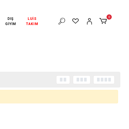
0₺ VE ÜZERİ ÜCRETSİZ KARGO!
3000₺ VE ÜZERİ ÜCRETSİZ KAR
0
DIŞ
LUİS
GİYİM
TAKIM