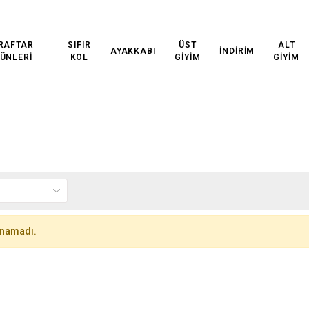
ETSİZ KARGO!
3000₺ VE ÜZERİ ÜCRETSİZ KARGO!
300
RAFTAR
SIFIR
ÜST
ALT
AYAKKABI
İNDİRİM
ÜNLERİ
KOL
GİYİM
GİYİM
unamadı.