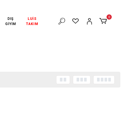
₺ VE ÜZERİ ÜCRETSİZ KARGO!
3000₺ VE ÜZERİ ÜCRETSİZ KARG
0
DIŞ
LUİS
GİYİM
TAKIM