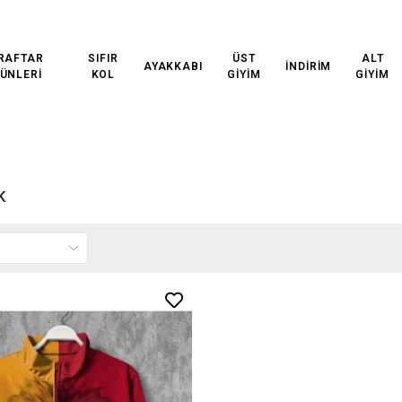
ETSİZ KARGO!
3000₺ VE ÜZERİ ÜCRETSİZ KARGO!
3000
RAFTAR
SIFIR
ÜST
ALT
AYAKKABI
İNDİRİM
ÜNLERİ
KOL
GİYİM
GİYİM
K