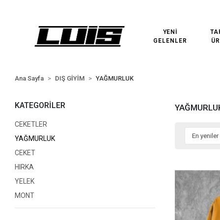
3000₺ VE ÜZERİ ÜCRETSİZ KARGO!
3000₺ VE ÜZERİ ÜCR
YENİ
TA
GELENLER
ÜR
Ana Sayfa
DIŞ GİYİM
YAĞMURLUK
KATEGORİLER
YAĞMURLU
CEKETLER
YAĞMURLUK
CEKET
HIRKA
YELEK
MONT