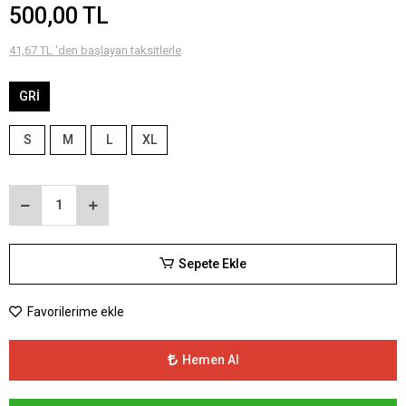
500,00 TL
41,67 TL 'den başlayan taksitlerle
GRİ
S
M
L
XL
Sepete Ekle
Favorilerime ekle
Hemen Al