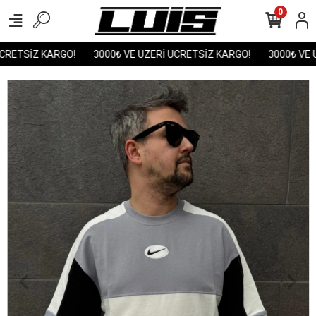
0
CRETSİZ KARGO!
3000₺ VE ÜZERİ ÜCRETSİZ KARGO!
3000₺ VE Ü