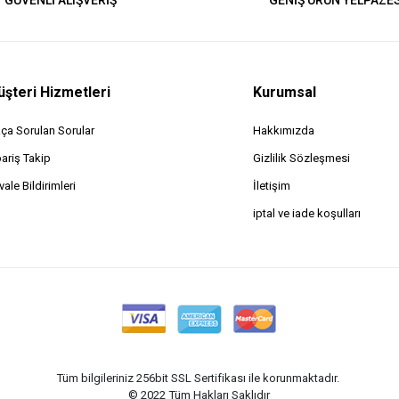
GÜVENLİ ALIŞVERİŞ
GENİŞ ÜRÜN YELPAZES
şteri Hizmetleri
Kurumsal
kça Sorulan Sorular
Hakkımızda
pariş Takip
Gizlilik Sözleşmesi
ale Bildirimleri
İletişim
iptal ve iade koşulları
Tüm bilgileriniz 256bit SSL Sertifikası ile korunmaktadır.
© 2022
Tüm Hakları Saklıdır