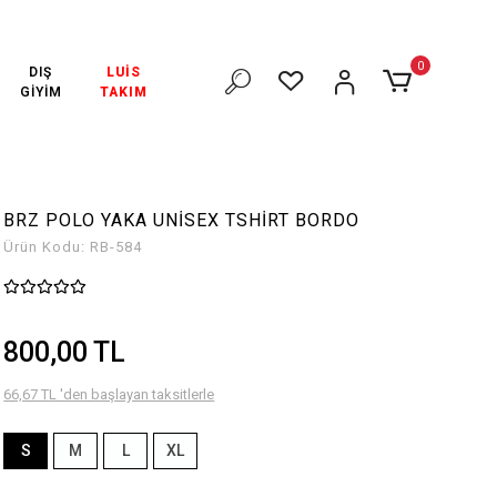
 ÜZERİ ÜCRETSİZ KARGO!
3000₺ VE ÜZERİ ÜCRETSİZ KARGO!
0
DIŞ
LUİS
GİYİM
TAKIM
BRZ POLO YAKA UNİSEX TSHİRT BORDO
Ürün Kodu:
RB-584
800,00 TL
66,67 TL 'den başlayan taksitlerle
S
M
L
XL