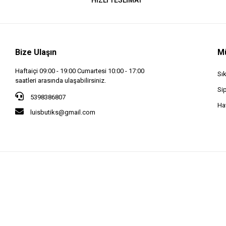
HIZLI TESLİMAT
Bize Ulaşın
Mü
Haftaiçi 09:00 - 19:00 Cumartesi 10:00 - 17:00
Sı
saatleri arasında ulaşabilirsiniz.
Si
5398386807
Hav
luisbutiks@gmail.com