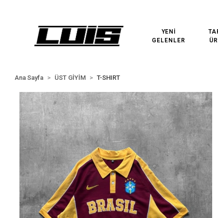
3000₺ VE ÜZERİ ÜCRETSİZ KARGO!
3000₺ VE ÜZERİ ÜCRETSİZ
YENİ
TA
GELENLER
ÜR
Ana Sayfa
ÜST GİYİM
T-SHIRT