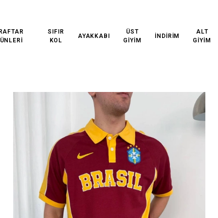
 KARGO!
3000₺ VE ÜZERİ ÜCRETSİZ KARGO!
3000₺ VE
RAFTAR
SIFIR
ÜST
ALT
AYAKKABI
İNDİRİM
ÜNLERİ
KOL
GİYİM
GİYİM