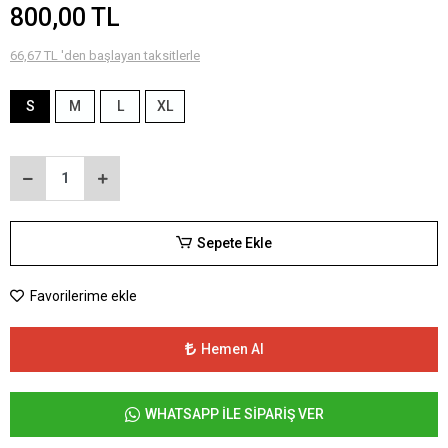
800,00 TL
66,67 TL 'den başlayan taksitlerle
S
M
L
XL
Sepete Ekle
Favorilerime ekle
Hemen Al
WHATSAPP İLE SİPARİŞ VER