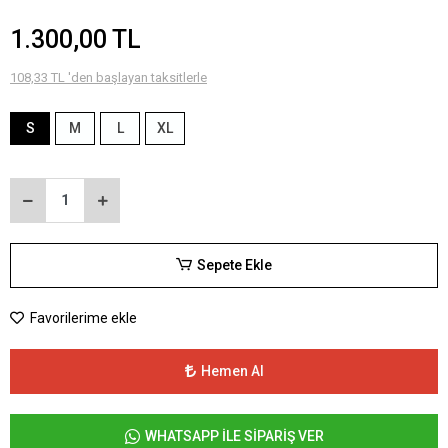
1.300,00 TL
108,33 TL 'den başlayan taksitlerle
S
M
L
XL
Sepete Ekle
Favorilerime ekle
Hemen Al
WHATSAPP İLE SİPARİŞ VER