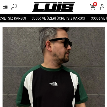
0
CRETSİZ KARGO!
3000₺ VE ÜZERİ ÜCRETSİZ KARGO!
3000₺ VE Ü