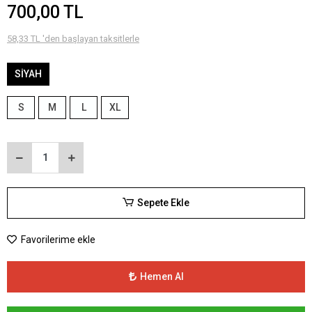
700,00 TL
58,33 TL 'den başlayan taksitlerle
SİYAH
S
M
L
XL
Sepete Ekle
Favorilerime ekle
Hemen Al