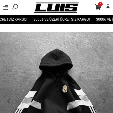
0
CRETSİZ KARGO!
3000₺ VE ÜZERİ ÜCRETSİZ KARGO!
3000₺ VE Ü