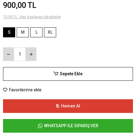
900,00 TL
75,00 TL 'den başlayan taksitlerle
S
M
L
XL
Sepete Ekle
Favorilerime ekle
Hemen Al
WHATSAPP İLE SİPARİŞ VER