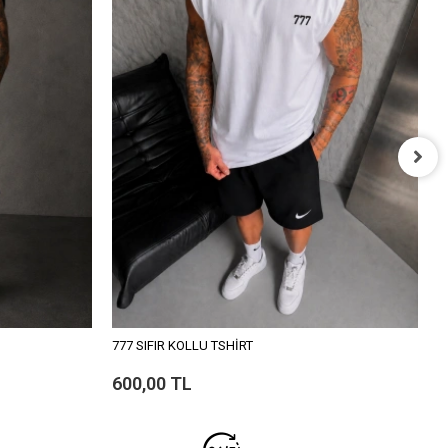
7
6
777 SIFIR KOLLU TSHİRT
600,00 TL