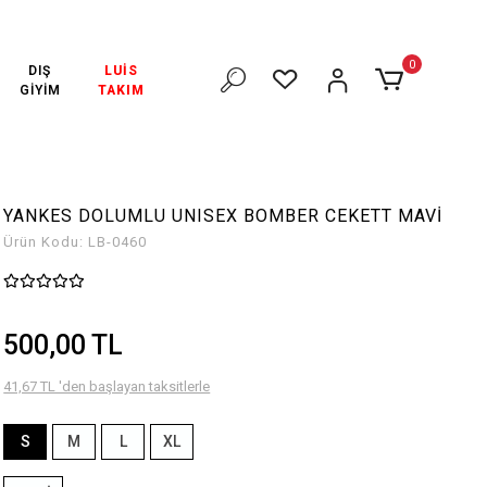
 ÜZERİ ÜCRETSİZ KARGO!
3000₺ VE ÜZERİ ÜCRETSİZ KARGO!
0
DIŞ
LUİS
GİYİM
TAKIM
YANKES DOLUMLU UNISEX BOMBER CEKETT MAVİ
Ürün Kodu:
LB-0460
500,00 TL
41,67 TL 'den başlayan taksitlerle
S
M
L
XL