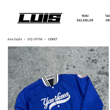
3000₺ VE ÜZERİ ÜCRETSİZ KARGO!
3000₺ VE ÜZERİ ÜCRETSİZ
YENİ
TA
GELENLER
ÜR
Ana Sayfa
DIŞ GİYİM
CEKET