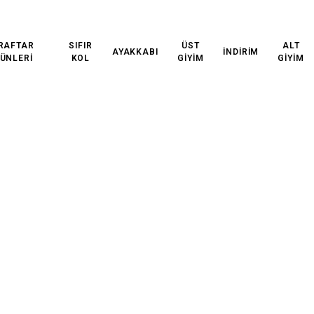
 KARGO!
3000₺ VE ÜZERİ ÜCRETSİZ KARGO!
3000₺ VE
RAFTAR
SIFIR
ÜST
ALT
AYAKKABI
İNDİRİM
ÜNLERİ
KOL
GİYİM
GİYİM