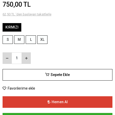
750,00 TL
62,50 TL 'den başlayan taksitlerle
KIRMIZI
S
M
L
XL
Sepete Ekle
Favorilerime ekle
Hemen Al